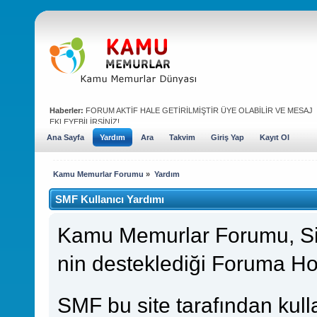
Haberler:
FORUM AKTİF HALE GETİRİLMİŞTİR ÜYE OLABİLİR VE MESAJ
EKLEYEBİLİRSİNİZ!
Ana Sayfa
Yardım
Ara
Takvim
Giriş Yap
Kayıt Ol
Kamu Memurlar Forumu
»
Yardım
SMF Kullanıcı Yardımı
Kamu Memurlar Forumu, S
nin desteklediği Foruma Ho
SMF bu site tarafından kullanı