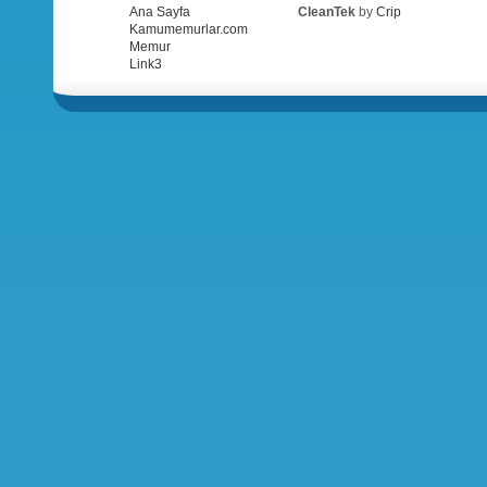
Ana Sayfa
CleanTek
by
Crip
Kamumemurlar.com
Memur
Link3