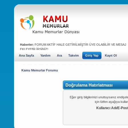
Haberler:
FORUM AKTİF HALE GETİRİLMİŞTİR ÜYE OLABİLİR VE MESAJ
EKLEYEBİLİRSİNİZ!
Ana Sayfa
Yardım
Ara
Takvim
Giriş Yap
Kayıt Ol
Kamu Memurlar Forumu
Doğrulama Hatırlatması
Eğer giriş bilgilerinizi unuttuysanız endiş
için lütfen aşağıya kulla
Kullanıcı Adı/E-Pos