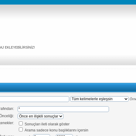
J EKLEYEBİLİRSİNİZ!
Örn
arafından:
Önceliği:
enekler:
Sonuçları ileti olarak göster
Arama sadece konu başlıklarını içersin