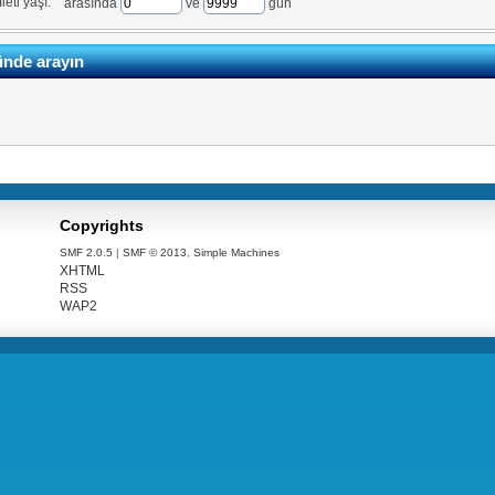
İleti yaşı:
arasında
ve
gün
ünde arayın
Copyrights
SMF 2.0.5
|
SMF © 2013
,
Simple Machines
XHTML
RSS
WAP2