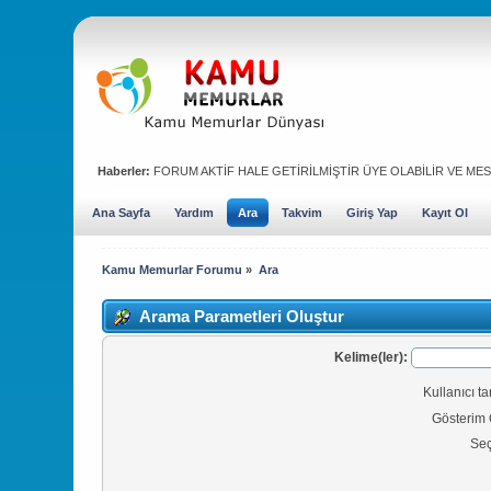
Haberler:
FORUM AKTİF HALE GETİRİLMİŞTİR ÜYE OLABİLİR VE MESA
Ana Sayfa
Yardım
Ara
Takvim
Giriş Yap
Kayıt Ol
Kamu Memurlar Forumu
»
Ara
Arama Parametleri Oluştur
Kelime(ler):
Kullanıcı t
Gösterim 
Seç