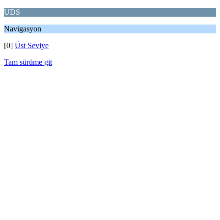
UDS
Navigasyon
[0]
Üst Seviye
Tam sürüme git