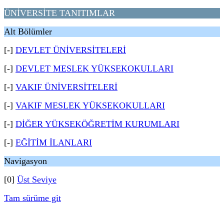
ÜNİVERSİTE TANITIMLAR
Alt Bölümler
[-]
DEVLET ÜNİVERSİTELERİ
[-]
DEVLET MESLEK YÜKSEKOKULLARI
[-]
VAKIF ÜNİVERSİTELERİ
[-]
VAKIF MESLEK YÜKSEKOKULLARI
[-]
DİĞER YÜKSEKÖĞRETİM KURUMLARI
[-]
EĞİTİM İLANLARI
Navigasyon
[0]
Üst Seviye
Tam sürüme git