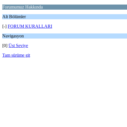
Forumumuz Hakkında
Alt Bölümler
[-]
FORUM KURALLARI
Navigasyon
[0]
Üst Seviye
Tam sürüme git