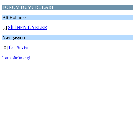
FORUM DUYURULARI
Alt Bölümler
[-]
SİLİNEN ÜYELER
Navigasyon
[0]
Üst Seviye
Tam sürüme git