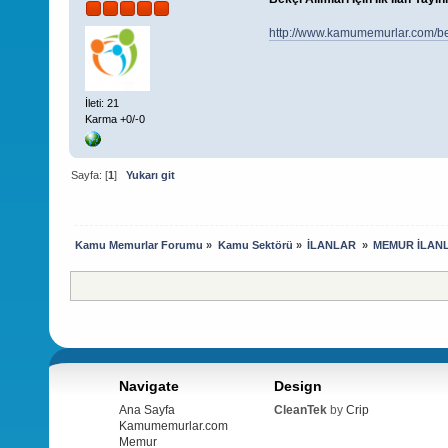
http://www.kamumemurlar.com/bekc
İleti: 21
Karma +0/-0
Sayfa: [
1
]
Yukarı git
Kamu Memurlar Forumu
»
Kamu Sektörü
»
İLANLAR 
»
MEMUR İLAN
Navigate
Design
Ana Sayfa
CleanTek
by
Crip
Kamumemurlar.com
Memur