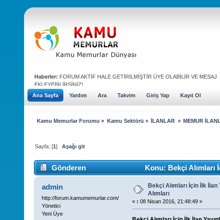
Haberler:
FORUM AKTİF HALE GETİRİLMİŞTİR ÜYE OLABİLİR VE MESAJ
EKLEYEBİLİRSİNİZ!
Ana Sayfa
Yardım
Ara
Takvim
Giriş Yap
Kayıt Ol
Kamu Memurlar Forumu
»
Kamu Sektörü
»
İLANLAR 
»
MEMUR İLAN
Sayfa: [
1
]
Aşağı git
Gönderen
Konu: Bekçi Alımları İ
defa)
Bekçi Alımları İçin İlk İla
admin
Alımları
http://forum.kamumemurlar.com/
«
:
08 Nisan 2016, 21:48:49 »
Yönetici
Yeni Üye
Bekçi Alımları İçin İlk İlan Yayı